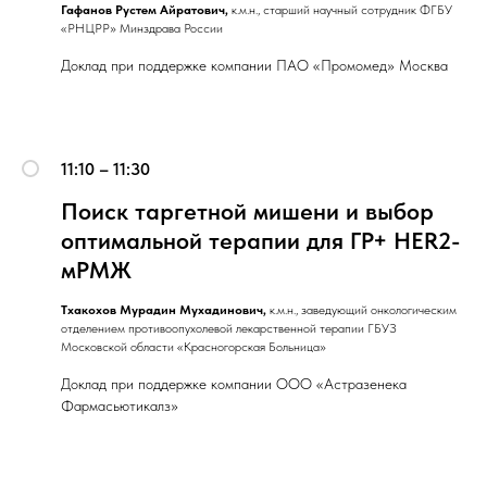
Гафанов Рустем Айратович,
к.м.н., старший научный сотрудник ФГБУ
«РНЦРР» Минздрава России
Доклад при поддержке компании ПАО «Промомед» Москва
11:10 – 11:30
Поиск таргетной мишени и выбор
оптимальной терапии для ГР+ HER2-
мРМЖ
Тхакохов Мурадин Мухадинович,
к.м.н., заведующий онкологическим
отделением противоопухолевой лекарственной терапии ГБУЗ
Московской области «Красногорская Больница»
Доклад при поддержке компании ООО «Астразенека
Фармасьютикалз»