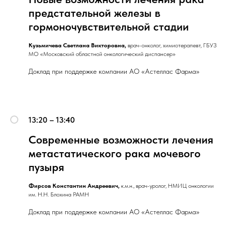
предстательной железы в
гормоночувствительной стадии
Кузьмичева Светлана Викторовна,
врач-онколог, химиотерапевт, ГБУЗ
МО «Московский областной онкологический диспансер»
КОНТАКТЫ
Доклад при поддержке компании АО «Астеллас Фарма»
Почта
anofm2030@gmail.com
Юридический адрес
127474, Москва, ул. Селигерская, 2, пом. 3/1
13:20 – 13:40
Телефон
Современные возможности лечения
+7 915 407 43 52
метастатического рака мочевого
© Все права защищены АНО "Медицина Будущего" 2025
пузыря
Фирсов Константин Андреевич,
к.м.н., врач-уролог, НМИЦ онкологии
им. Н.Н. Блохина РАМН
Доклад при поддержке компании АО «Астеллас Фарма»